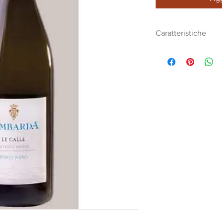
Caratteristiche
Vino Le Calle
Pinot Nero 100%
Vino frizzante
Solo il fiore verrà a
vinificazione in bi
autoclave e imbotti
successivo alla v