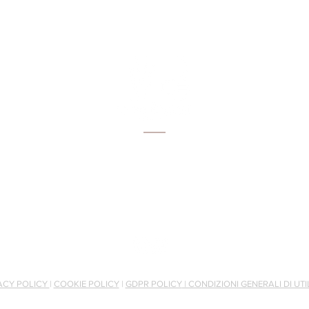
Via Salcetana 111
51031 Agliana (PT)
Tel:
3398518114
Email:
info@brunellituscany.com
ACY POLICY
|
COOKIE POLICY
|
GDPR POLICY
| CONDIZIONI GENERALI DI UTI