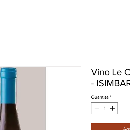
HI SIAMO
I NOSTRI VINI
HO.RE.CA.
More
Vino Le C
- ISIMBA
Quantità
*
Agg