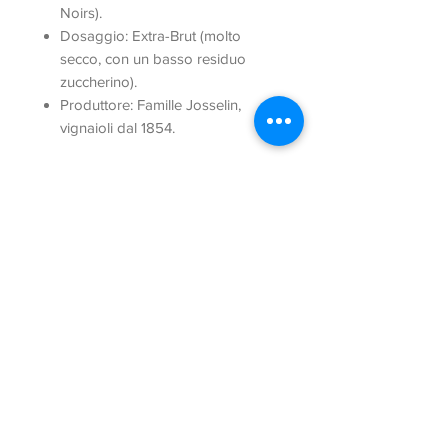
Noirs).
Dosaggio: Extra-Brut (molto
secco, con un basso residuo
zuccherino).
Produttore: Famille Josselin,
vignaioli dal 1854.
Via Salcetana 111
51031 Agliana (PT)
Tel:
3398518114
Email:
info@brunellituscany.com