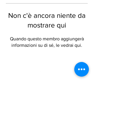
Non c'è ancora niente da
mostrare qui
Quando questo membro aggiungerà
informazioni su di sé, le vedrai qui.
Via Salcetana 111
51031 Agliana (PT)
Tel:
3398518114
Email:
info@brunellituscany.com