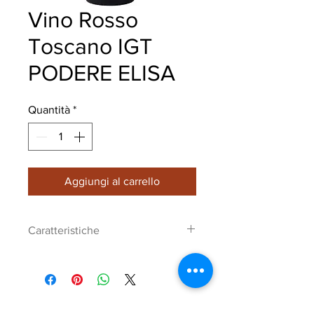
Vino Rosso
Toscano IGT
PODERE ELISA
Quantità
*
Aggiungi al carrello
Caratteristiche
Di colore rosso rubino con tonalità
lievemente granata
DENOMINAZIONE Sangiovese
ESAME