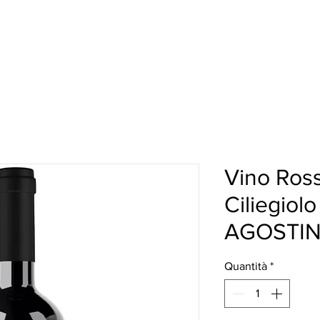
HI SIAMO
I NOSTRI VINI
HO.RE.CA.
More
Vino Ros
Ciliegio
AGOSTI
Quantità
*