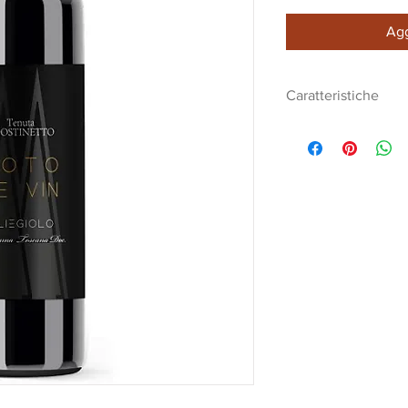
Agg
Caratteristiche
Dal colore rubino
DENOMINAZION
VITIGNO 100% Ci
MATURAZIONE 1
ESAME ORGANOL
rubino, dal nas
sentoriche vanno
tostate e spezia
leggermente tan