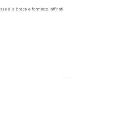
osse alla brace e formaggi affinati
Via Salcetana 111
51031 Agliana (PT)
Tel:
3398518114
Email:
info@brunellituscany.com