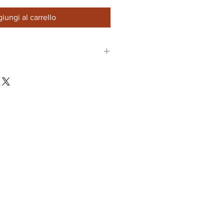
iungi al carrello
E Maremma Toscana DOC
liegiolo
 anno in cemento
ETTICO Di colore rosso
ocomplesso e morbido con
 dalla frutta rossa allenote
te. Si presentaelegante e
nico conuna lunga persistenza