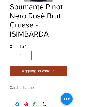
Spumante Pinot
Nero Rosè Brut
Cruasé -
ISIMBARDA
Quantità
*
Aggiungi al carrello
Caratteristiche
Spumante Pinot Nero Rosè Brut
Cruasé