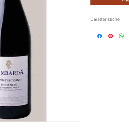
Caratteristiche
Vino Pinot Costa de
Pinot Nero 100%
Vino fermo
Dopo una macerazion
passaggio in conten
svolgimento della m
Affinamento di 3 m