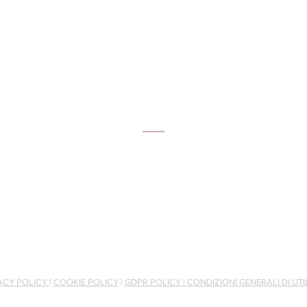
Via Salcetana 111
51031 Agliana (PT)
Tel:
3398518114
Email:
info@brunellituscany.com
ACY POLICY
|
COOKIE POLICY
|
GDPR POLICY
| CONDIZIONI GENERALI DI UTI