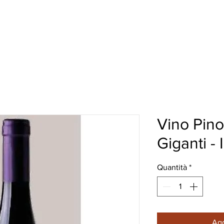
HI SIAMO
I NOSTRI VINI
HO.RE.CA.
More
Vino Pino
Giganti 
Quantità
*
Agg