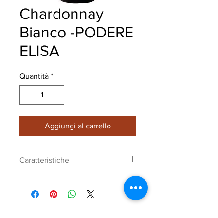
Chardonnay
Bianco -PODERE
ELISA
Quantità
*
Aggiungi al carrello
Caratteristiche
Di colore giallo dorato chiaro
DENOMINAZIONE Chardonnay
I.G.T.
ESAME ORGANOLETTICO al