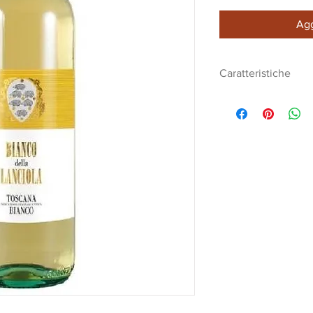
Agg
Caratteristiche
Dal colore giallo ch
DENOMINAZIONE B
VITIGNO Trebbiano
MATURAZIONE in tan
bottiglia 3 mesi
ESAME ORGANOLETT
con riflessi verdi, a
gialla, miele e fiori
bocca morbido gra
persistente gusto f
GRADAZIONE ALCO