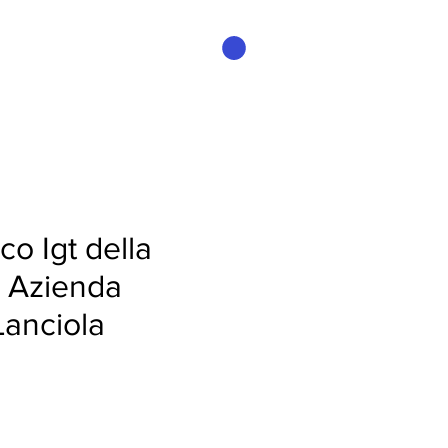
Accedi
co Igt della
- Azienda
Lanciola