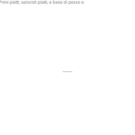
piatti, secondi piatti, a base di pesce e
Via Salcetana 111
51031 Agliana (PT)
Tel:
3398518114
Email:
info@brunellituscany.com