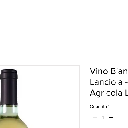
HI SIAMO
I NOSTRI VINI
HO.RE.CA.
More
Vino Bian
Lanciola 
Agricola 
Quantità
*