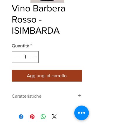
Vino Barbera
Rosso -
ISIMBARDA
Quantità
*
Aggiungi al carrello
Caratteristiche
Vino Barbera
Barbera 100%
Vino frizzante
Vinificazione in rosso.