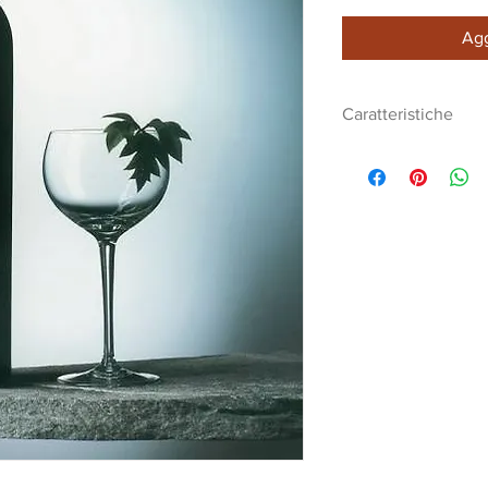
Agg
Caratteristiche
Biscondola Vernac
Annata in comm
Acidità totale: 5
Acidità volatile:
Estratto secco t
Residuo zuccher
Alcool: 14,44