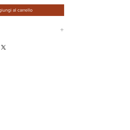
iungi al carrello
cia San Gimignano
ercio 2020
,60
 0,34
otale: 22,80
ino: 1,50