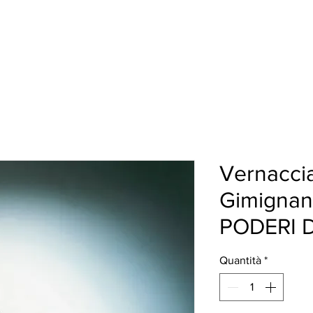
HI SIAMO
I NOSTRI VINI
HO.RE.CA.
More
Vernaccia
Gimigna
PODERI 
Quantità
*