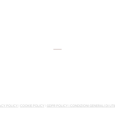
Via Salcetana 111
51031 Agliana (PT)
Tel:
3398518114
Email:
info@brunellituscany.com
ACY POLICY
|
COOKIE POLICY
|
GDPR POLICY
| CONDIZIONI GENERALI DI UTI