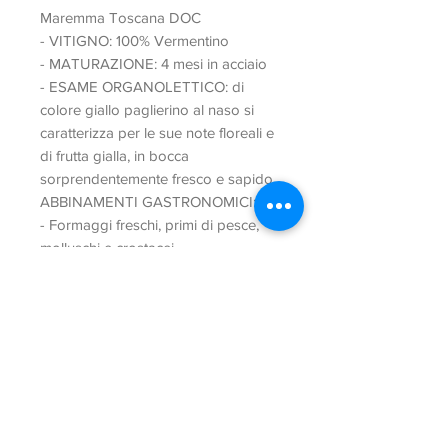
Maremma Toscana DOC
- VITIGNO: 100% Vermentino
- MATURAZIONE: 4 mesi in acciaio
- ESAME ORGANOLETTICO: di
colore giallo paglierino al naso si
caratterizza per le sue note floreali e
di frutta gialla, in bocca
sorprendentemente fresco e sapido
ABBINAMENTI GASTRONOMICI:
- Formaggi freschi, primi di pesce,
molluschi e crostacei.
- GRADAZIONE ALCOLICA: 12,5°