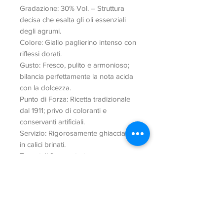
​Gradazione: 30% Vol. – Struttura
decisa che esalta gli oli essenziali
degli agrumi.
​Colore: Giallo paglierino intenso con
riflessi dorati.
​Gusto: Fresco, pulito e armonioso;
bilancia perfettamente la nota acida
con la dolcezza.
​Punto di Forza: Ricetta tradizionale
dal 1911; privo di coloranti e
conservanti artificiali.
​Servizio: Rigorosamente ghiacciato o
in calici brinati.
​Target: Il fine pasto toscano per
eccellenza, raffinato ed elegante nel
packaging.