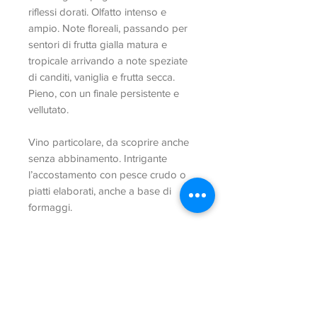
riflessi dorati. Olfatto intenso e
ampio. Note floreali, passando per
sentori di frutta gialla matura e
tropicale arrivando a note speziate
di canditi, vaniglia e frutta secca.
Pieno, con un finale persistente e
vellutato.
Vino particolare, da scoprire anche
senza abbinamento. Intrigante
l’accostamento con pesce crudo o
piatti elaborati, anche a base di
formaggi.
Caratteristiche
50% Chardonnay 50% Manzoni
Bianco
Gradazione: 13,5% Vol